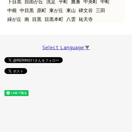
下目黒
自由が丘
洗足
平町
鷹番
中央町
中町
中根
中目黒
原町
東が丘
東山
碑文谷
三田
緑が丘
南
目黒
目黒本町
八雲
祐天寺
Select Language
▼