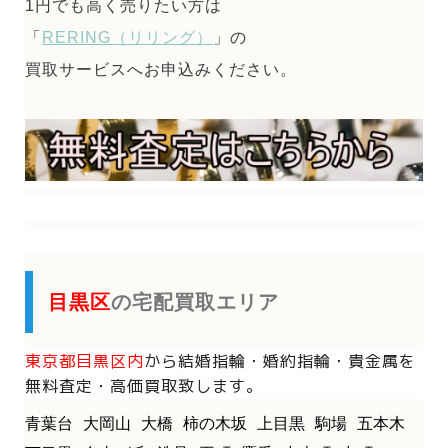
1円でも高く売りたい方は
「
RERING（リリング）
」の
買取サービスへお申込みください。
目黒区
の宅配買取エリア
東京都目黒区内
から
結婚指輪・婚約指輪・貴金属を
無料査定・高価買取致します。
青葉台
大岡山
大橋
柿の木坂
上目黒
駒場
五本木