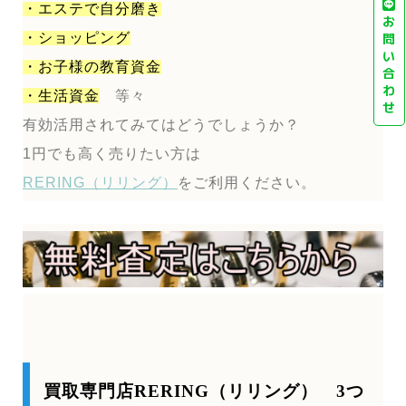
・エステで自分磨き
お
・ショッピング
問
い
・お子様の教育資金
合
わ
・生活資金
等々
せ
有効活用されてみてはどうでしょうか？
1円でも高く売りたい方は
RERING（リリング）
をご利用ください。
買取専門店RERING（リリング） 3つ