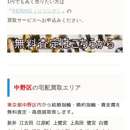
1円でも高く売りたい方は
「
RERING（リリング）
」の
買取サービスへお申込みください。
中野区
の宅配買取エリア
東京都中野区内
から
結婚指輪・婚約指輪・貴金属を
無料査定・高価買取致します。
新井
江古田
江原町
上鷺宮
上高田
鷺宮
白鷺