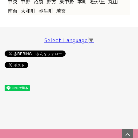
中央
中野
沼袋
野方
東中野
本町
松が丘
丸山
南台
大和町
弥生町
若
宮
Select Language
▼