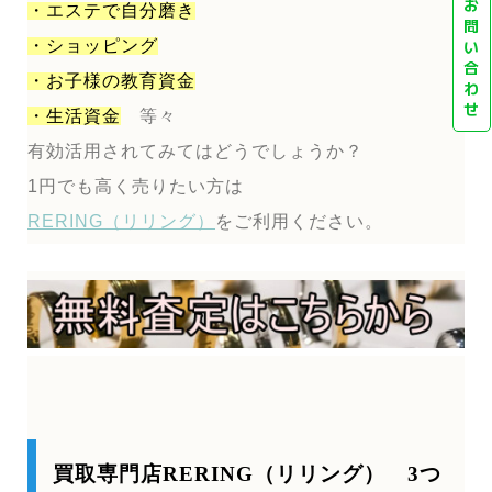
お
・エステで自分磨き
問
・ショッピング
い
合
・お子様の教育資金
わ
せ
・生活資金
等々
有効活用されてみてはどうでしょうか？
1円でも高く売りたい方は
RERING（リリング）
をご利用ください。
買取専門店RERING（リリング） 3つ