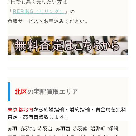
1円でも高く売りたい方は
「
RERING（リリング）
」の
買取サービスへお申込みください。
北区
の宅配買取エリア
東京都北内
から
結婚指輪・婚約指輪・貴金属を
無料
査定・高価買取致します。
赤羽
赤羽北
赤羽台
赤羽西
赤羽南
岩淵町
浮間