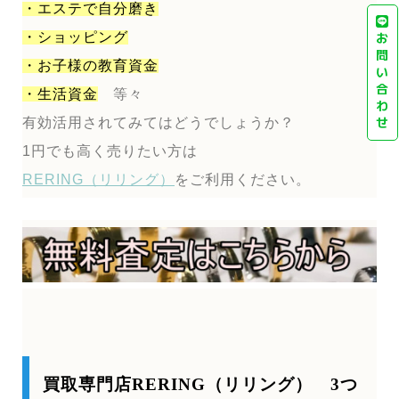
・エステで自分磨き
・ショッピング
お
問
・お子様の教育資金
い
合
・生活資金
等々
わ
せ
有効活用されてみてはどうでしょうか？
1円でも高く売りたい方は
RERING（リリング）
をご利用ください。
買取専門店RERING（リリング） 3つ