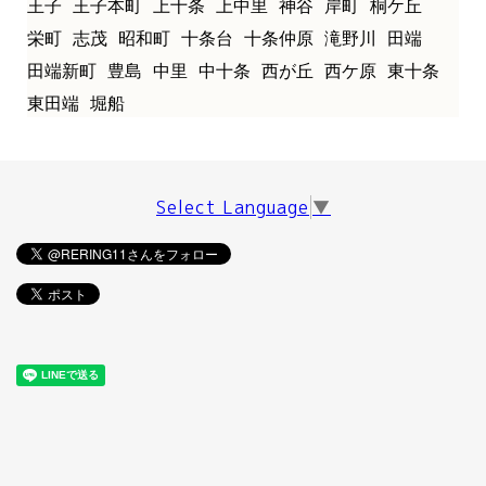
王子
王子本町
上十条
上中里
神谷
岸町
桐ケ丘
栄町
志茂
昭和町
十条台
十条仲原
滝野川
田端
田端新町
豊島
中里
中十条
西が丘
西ケ原
東十条
東田端
堀船
Select Language
▼