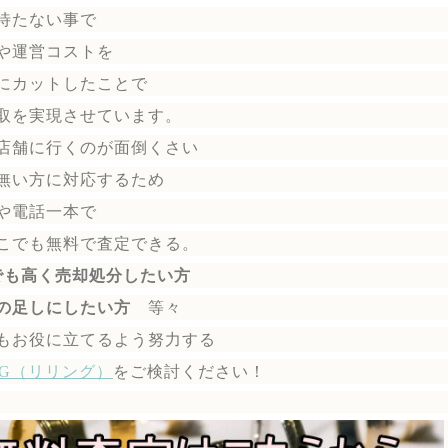
待たない事で
や運営コストを
にカットしたことで
取を実現させています。
店舗に行くのが面倒くさい
無い方に対応するため
や電話一本で
こでも無料で
査定できる。
でも高く売却処分したい方
の足しにしたい方
等々
もお役に立てるよう努力する
ING（リリング）
を
ご検討ください！