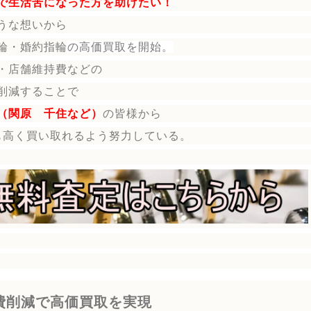
で生活苦になった方を助けたい！
うな想いから
輪・婚約指輪
の
高価買取を開始。
・店舗維持費などの
削減することで
（関原 千住など）
の皆様から
も高く買い取れるよう努力している。
費削減で高価買取を実現