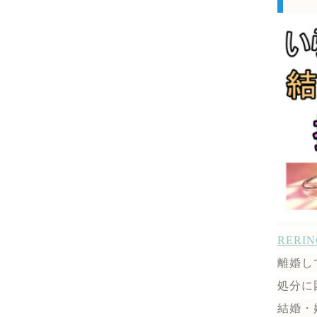
RER
離婚し
処分に
結婚・