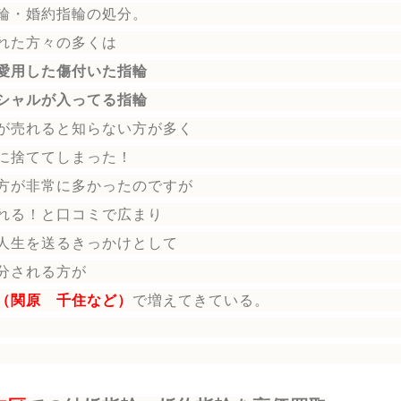
輪
・婚約指輪
の処分。
れた方々の多くは
愛用した傷付いた指輪
シャルが入ってる指輪
が売れると知らない方が多く
に捨ててしまった！
方が非常に多かったのですが
れる！と口コミで広まり
人生を送る
きっかけとして
分される方
が
（関原 千住など）
で増えてきている。