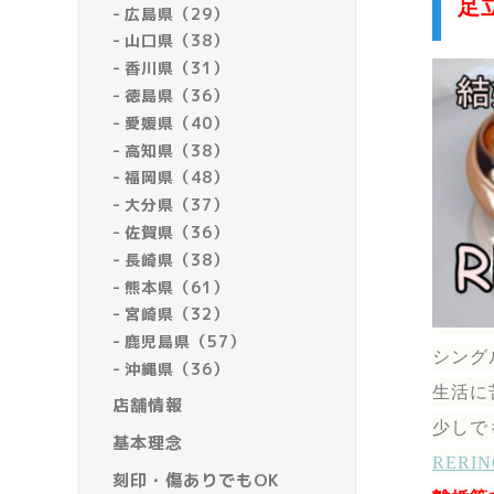
足
広島県（29）
山口県（38）
香川県（31）
徳島県（36）
愛媛県（40）
高知県（38）
福岡県（48）
大分県（37）
佐賀県（36）
長崎県（38）
熊本県（61）
宮崎県（32）
鹿児島県（57）
シング
沖縄県（36）
生活に
店舗情報
少しで
基本理念
RER
刻印・傷ありでもOK