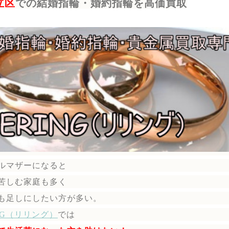
立区
での結婚指輪・婚約指輪を高価買取
ルマザーになると
苦しむ家庭も多く
も足しにしたい方が多い。
ING（リリング）
では