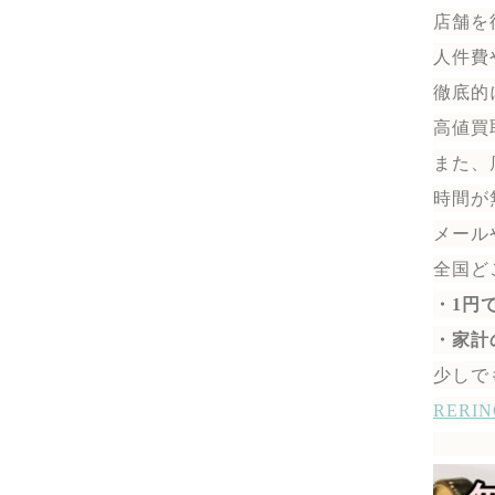
店舗を
人件費
徹底的
高値買
また、
時間が
メール
全国ど
・1円
・家計
少しで
RER