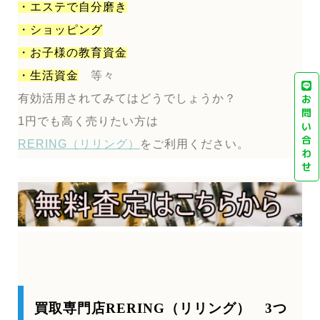
・エステで自分磨き
・ショッピング
・お子様の教育資金
・生活資金
等々
有効活用されてみてはどうでしょうか？
お
問
1円でも高く売りたい方は
い
合
RERING（リリング）
をご利用ください。
わ
せ
買取専門店RERING（リリング） 3つ