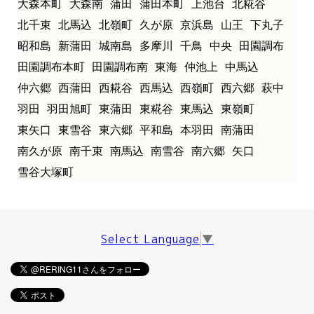
大森本町
大森南
蒲田
蒲田本町
上池台
北糀谷
北千束
北馬込
北嶺町
久が原
京浜島
山王
下丸子
昭和島
新蒲田
城南島
多摩川
千鳥
中央
田園調布
田園調布本町
田園調布南
東海
仲池上
中馬込
仲六郷
西蒲田
西糀谷
西馬込
西嶺町
西六郷
萩中
羽田
羽田旭町
東蒲田
東糀谷
東馬込
東嶺町
東矢口
東雪谷
東六郷
平和島
本羽田
南蒲田
南久が原
南千束
南馬込
南雪谷
南六郷
矢口
雪谷大塚町
Select Language
▼