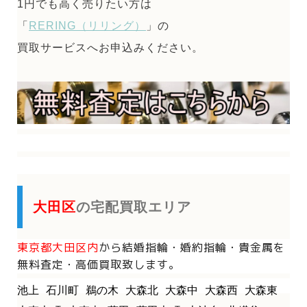
1円でも高く売りたい方は
「
RERING（リリング）
」の
買取サービスへお申込みください。
大田区
の宅配買取エリア
東京都大田区内
から
結婚指輪・婚約指輪・貴金属を
無料査定・高価買取致します。
池上
石川町
鵜の木
大森北
大森中
大森西
大森東