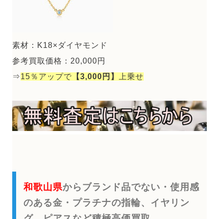
素材：K18×ダイヤモンド
参考買取価格：20,000円
⇒
15％アップで
【3,000円】
上乗せ
和歌山県
からブランド品でない・使用感
のある金・プラチナの指輪、イヤリン
グ、ピアスなど積極高価買取