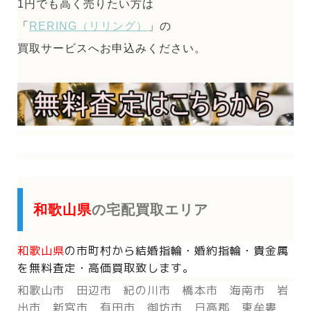
1円でも高く売りたい方は
「
RERING（リリング）
」の
買取サービスへお申込みください。
和歌山県
の宅配買取エリア
和歌山県
の市町村から
結婚指輪・婚約指輪・貴金属
を
無料査定・高価買取致します。
和歌山市 田辺市 紀の川市 橋本市 海南市 岩
出市 新宮市 有田市 御坊市 日高郡 東牟婁