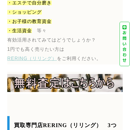
・エステで自分磨き
・ショッピング
・お子様の教育資金
・生活資金
等々
お
問
有効活用されてみてはどうでしょうか？
い
合
1円でも高く売りたい方は
わ
RERING（リリング）
をご利用ください。
せ
買取専門店RERING（リリング） 3つ