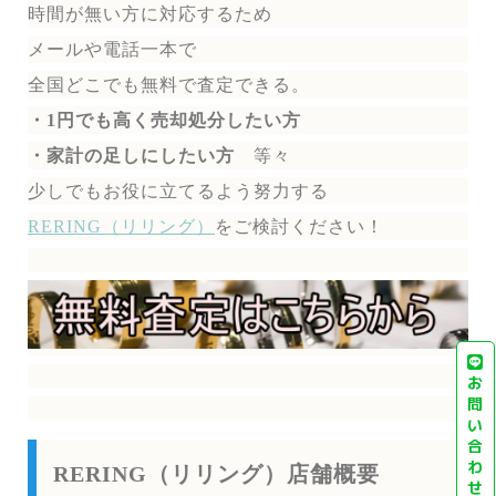
時間が無い方に対応するため
メールや電話一本で
全国どこでも無料で
査定できる。
・1円でも高く売却処分したい方
・家計の足しにしたい方
等々
少しでもお役に立てるよう努力する
RERING（リリング）
を
ご検討ください！
お
問
い
合
わ
RERING（リリング）店舗概要
せ