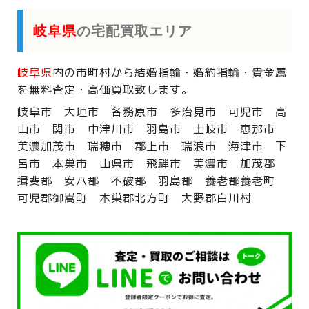
岐阜県
の宅配買取エリア
岐阜県
内の市町村から
結婚指輪・婚約指輪・貴金属
を
無料査定・高価買取致します。
岐阜市 大垣市 各務原市 多治見市 可児市 高
山市 関市 中津川市 羽島市 土岐市 恵那市
美濃加茂市 瑞穂市 郡上市 瑞浪市 海津市 下
呂市 本巣市 山県市
飛騨市 美濃市 加茂郡
揖斐郡 安八郡 不破郡 羽島郡 養老郡養老町
可児郡御嵩町 本巣郡北方町 大野郡白川村