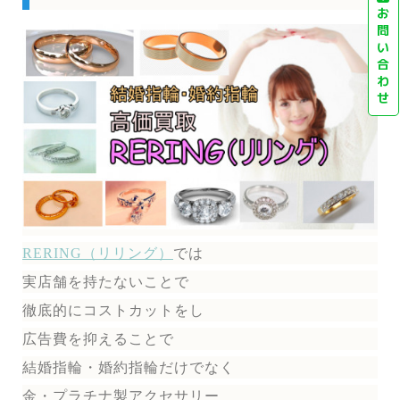
お
問
い
合
わ
せ
RERING（リリング）
では
実店舗を持たないことで
徹底的にコストカットをし
広告費を抑えることで
結婚指輪・婚約指輪だけでなく
金・プラチナ製アクセサリー