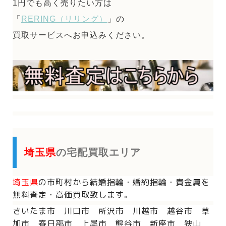
1円でも高く売りたい方は
「
RERING（リリング）
」の
買取サービスへお申込みください。
埼玉県
の宅配買取エリア
埼玉県
の市町村から
結婚指輪・婚約指輪・貴金属を
無料査定・高価買取致します。
さいたま市 川口市 所沢市 川越市 越谷市 草
加市 春日部市 上尾市 熊谷市 新座市 狭山