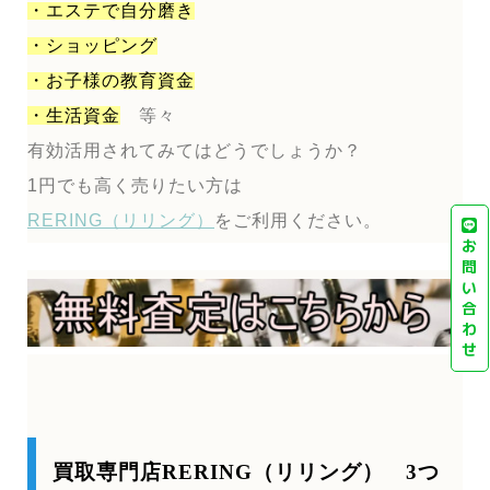
・エステで自分磨き
・ショッピング
・お子様の教育資金
・生活資金
等々
有効活用されてみてはどうでしょうか？
1円でも高く売りたい方は
RERING（リリング）
をご利用ください。
お
問
い
合
わ
せ
買取専門店RERING（リリング） 3つ