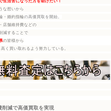
で生活苦になった方を助けたい！
うな想いから
輪・婚約指輪
の
高価買取を開始。
・店舗維持費などの
削減することで
県
の皆様から
も高く買い取れるよう努力している。
費削減で高価買取を実現