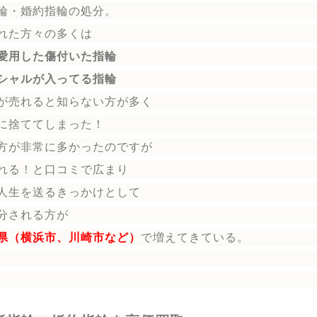
輪
・婚約指輪
の処分。
れた方々の多くは
愛用した傷付いた指輪
シャルが入ってる指輪
が売れると知らない方が多く
に捨ててしまった！
方が非常に多かったのですが
れる！と口コミで広まり
人生を送る
きっかけとして
分される方
が
県（横浜市、川崎市など）
で増えてきている。