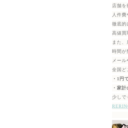
店舗を
人件費
徹底的
高値買
また、
時間が
メール
全国ど
・1円
・家計
少しで
RER