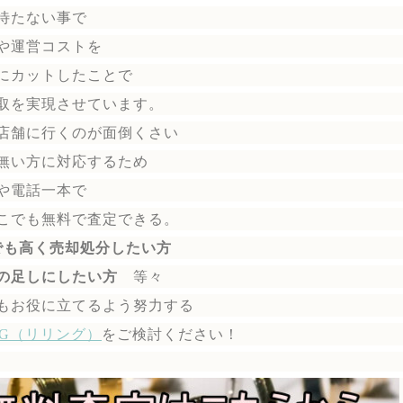
待たない事で
や運営コストを
にカットしたことで
取を実現させています。
店舗に行くのが面倒くさい
無い方に対応するため
や電話一本で
こでも無料で
査定できる。
でも高く売却処分したい方
の足しにしたい方
等々
もお役に立てるよう努力する
ING（リリング）
を
ご検討ください！