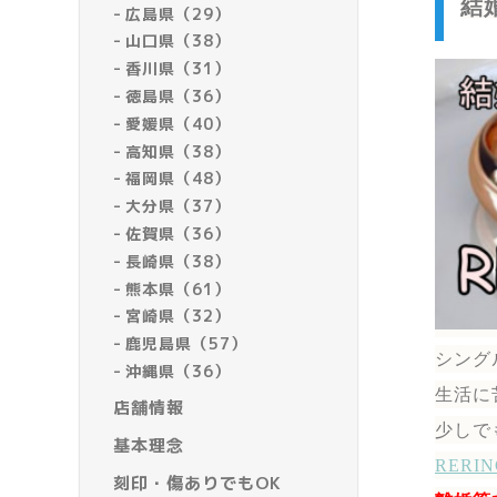
結
広島県（29）
山口県（38）
香川県（31）
徳島県（36）
愛媛県（40）
高知県（38）
福岡県（48）
大分県（37）
佐賀県（36）
長崎県（38）
熊本県（61）
宮崎県（32）
鹿児島県（57）
シング
沖縄県（36）
生活に
店舗情報
少しで
基本理念
RER
刻印・傷ありでもOK