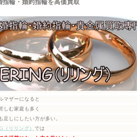
婚指輪・婚約指輪を高価買取
ルマザーになると
苦しむ家庭も多く
も足しにしたい方が多い。
ING（リリング）
では