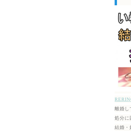
RER
離婚し
処分に
結婚・