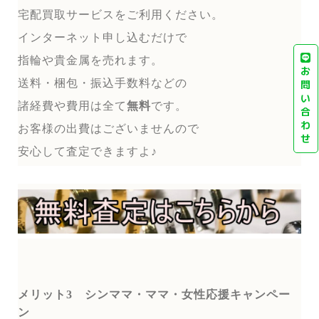
宅配買取サービスをご利用ください。
インターネット申し込むだけで
指輪や貴金属を売れます。
お
送料・梱包・振込手数料などの
問
い
諸経費や費用は全て
無料
です。
合
わ
お客様の出費はございませんので
せ
安心して査定できますよ♪
メリット3
シンママ・ママ・女性応援キャンペー
ン