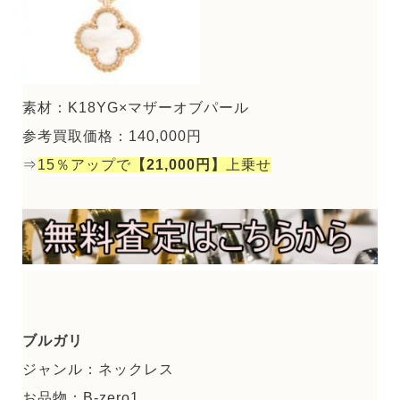
素材：K18YG×マザーオブパール
参考買取価格：140,000円
⇒
15％アップで
【21,000円】
上乗せ
ブルガリ
ジャンル：ネックレス
お品物：B-zero1