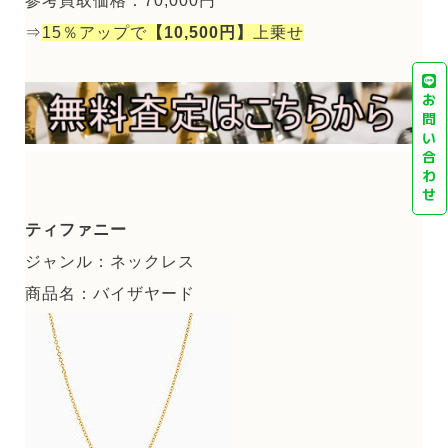
参考買取価格：70,000円
⇒
15％アップで
【10,500円】
上乗せ
お
問
い
合
わ
せ
ティファニー
ジャンル：ネックレス
商品名：バイザヤード