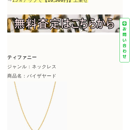
⇒
15％アップで
【10,500円】
上乗せ
お
問
い
合
わ
せ
ティファニー
ジャンル：ネックレス
商品名：バイザヤード