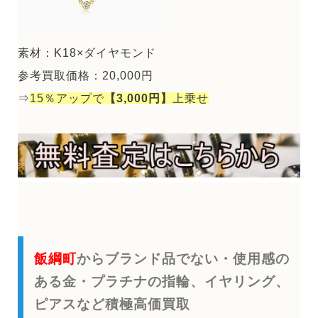
素材：K18×ダイヤモンド
参考買取価格：20,000円
⇒
15％アップで
【3,000円】
上乗せ
飯綱町
からブランド品でない・使用感の
ある金・プラチナの指輪、イヤリング、
ピアスなど積極高価買取