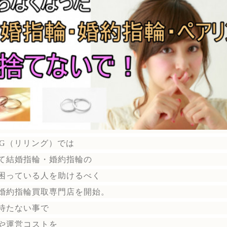
ING（リリング）
では
て結婚指輪・婚約指輪の
困っている人を助けるべく
婚約指輪買取専門店を開始。
待たない事で
や運営コストを