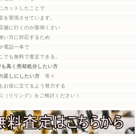
にカットしたことで
取を実現させています。
店舗に行くのが面倒くさい
無い方に対応するため
や電話一本で
こでも無料で
査定できる。
でも高く売却処分したい方
の足しにしたい方
等々
もお役に立てるよう努力する
ING（リリング）を
ご検討ください！