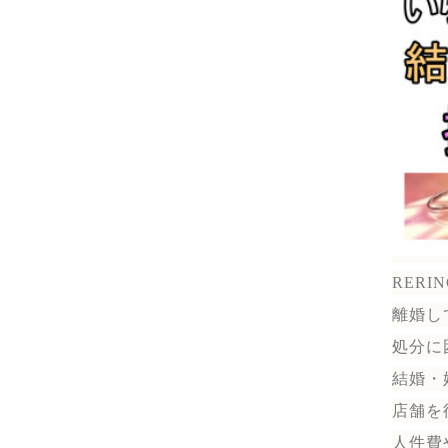
RER
離婚し
処分に
結婚・
店舗を
人件費