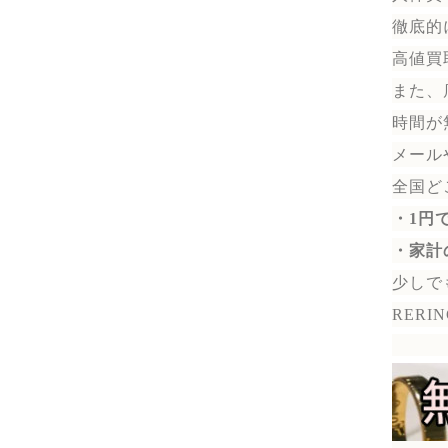
徹底的
高値買
また、
時間が
メール
全国ど
・1円
・家計
少しで
RER