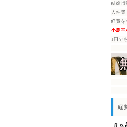
結婚指
人件費
経費を
小島平
1円で
経