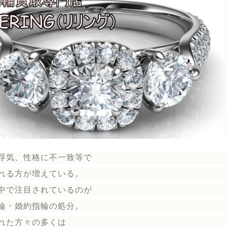
浮気、性格に不一致等で
れる方が増えている。
中で注目されているのが
輪
・婚約指輪
の処分。
れた方々の多くは