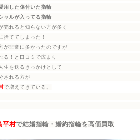
愛用した傷付いた指輪
シャルが入ってる指輪
が売れると知らない方が多く
に捨ててしまった！
方が非常に多かったのですが
れる！と口コミで広まり
人生を送る
きっかけとして
分される方
が
村
で増えてきている。
島平村
で結婚指輪・婚約指輪を高価買取