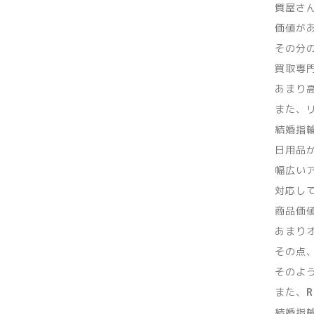
質屋さ
価値が
その分
買取専
あまり
また、
結婚指
日用品
幅広い
対応し
商品価
あまり
その点
そのよ
また、
結婚指