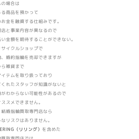
んの場合は
ある商品を預かって
のお金を融資する仕組みです。
門店と事業内容が異なるので
高い金額を期待することができない。
リサイクルショップで
輪、婚約指輪を売却できますが
から雑貨まで
アイテムを取り扱っており
てくれたスタッフが知識がないと
値がわからない可能性があるので
オススメできません。
、結婚指輪買取専門店なら
うなリスクはありません。
RERING（リリング）
を含めた
輪買取専門店では