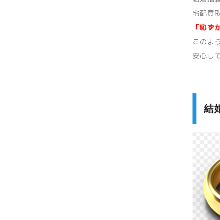
宅配買
「恥ず
このよ
安心し
結