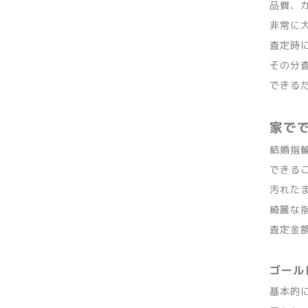
品質、
非常に
査定時
その分
できる
家で
結婚指
できる
汚れた
綺麗な
査定金
ゴール
基本的