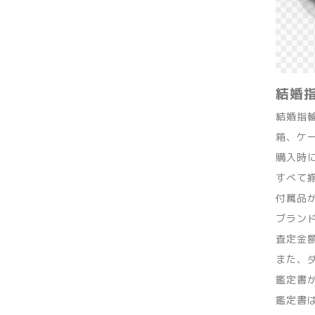
結婚
結婚指
箱、ケ
購入時
すべて
付属品
ブラン
査定金
また、
鑑定書
鑑定書