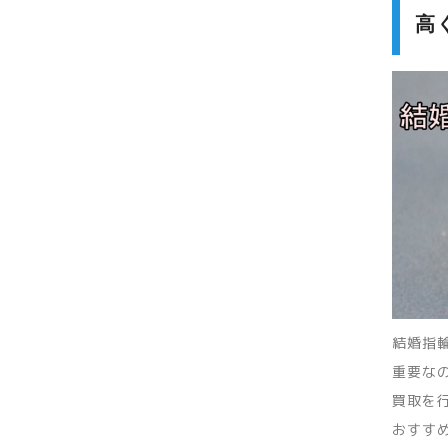
高
結婚指
重要な
買取を
おすす