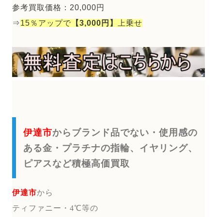
参考買取価格：20,000円
⇒
15％アップで
【3,000円】
上乗せ
伊達市
からブランド品でない・使用感の
ある金・プラチナの指輪、イヤリング、
ピアスなど積極高価買取
伊達市
から
ティファニー・4℃等の