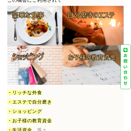
この機会にご利用されて
お
問
い
合
わ
せ
・リッチな外食
・エステで自分磨き
・ショッピング
・お子様の教育資金
・生活資金
等々