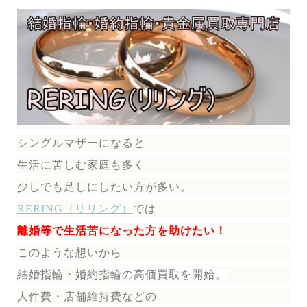
シングルマザーになると
生活に苦しむ家庭も多く
少しでも足しにしたい方が多い。
RERING（リリング）
では
離婚等で生活苦になった方を助けたい！
このような想いから
結婚指輪・婚約指輪
の
高価買取を開始。
人件費・店舗維持費などの