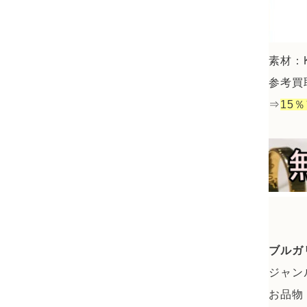
素材：
参考買取
⇒
15
ブルガ
ジャン
お品物：