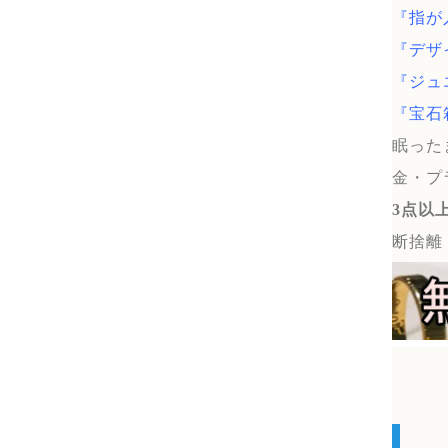
『指が
『デザ
『ジュ
『宝石
眠った
金・プ
3点以
断捨離