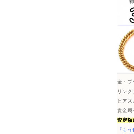
金・プ
リング
ピアス
貴金属
査定額
『もう