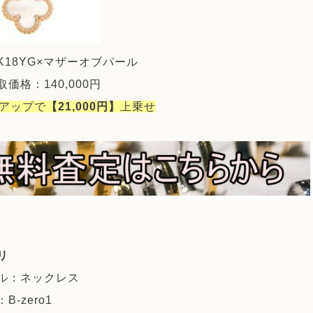
K18YG×マザーオブパール
価格：140,000円
％アップで
【21,000円】
上乗せ
リ
ル：ネックレス
B-zero1