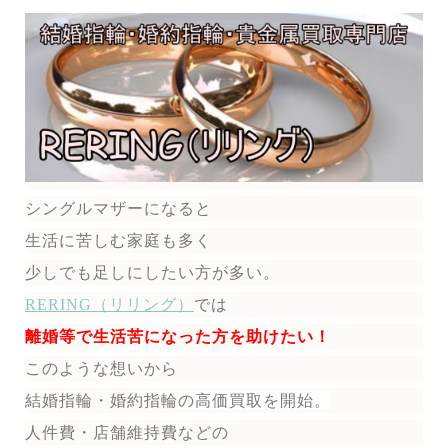
シングルマザーになると
生活に苦しむ家庭も多く
少しでも足しにしたい方が多い。
RERING（リリング）
では
離婚等で生活苦になった方を助けたい！
このような想いから
結婚指輪・婚約指輪
の
高価買取を開始。
人件費・店舗維持費などの