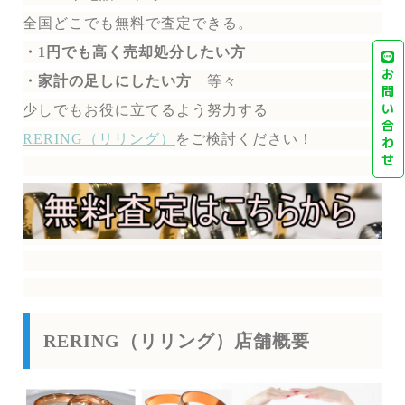
全国どこでも無料で
査定できる。
・1円でも高く売却処分したい方
お
・家計の足しにしたい方
等々
問
い
少しでもお役に立てるよう努力する
合
RERING（リリング）
を
ご検討ください！
わ
せ
RERING（リリング）店舗概要